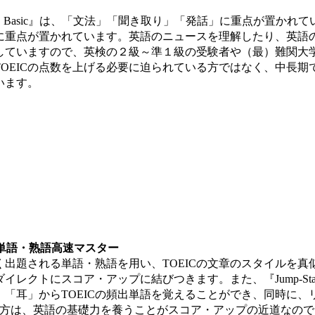
 ONE Basic』は、「文法」「聞き取り」「発話」に重点が置
に重点が置かれています。英語のニュースを理解したり、英語
していますので、英検の２級～準１級の受験者や（最）難関大学
OEICの点数を上げる必要に迫られている方ではなく、中長期で
います。
T英単語・熟語高速マスター
よく出題される単語・熟語を用い、TOEICの文章のスタイルを真似
レクトにスコア・アップに結びつきます。また、『Jump-Start!』
「耳」からTOEICの頻出単語を覚えることができ、同時に、
の方は、英語の基礎力を養うことがスコア・アップの近道なので、『AL