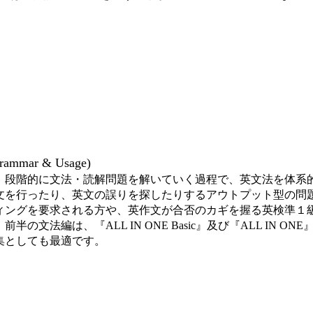
。
rammar & Usage)
、段階的に文法・読解問題を解いていく過程で、英文法を体系
文を行ったり、英文の誤りを探したりするアウトプット型の問
ィングを要求される方や、英作文が合否のカギを握る英検準１
半の文法編は、『ALL IN ONE Basic』及び『ALL I
集としても最適です。