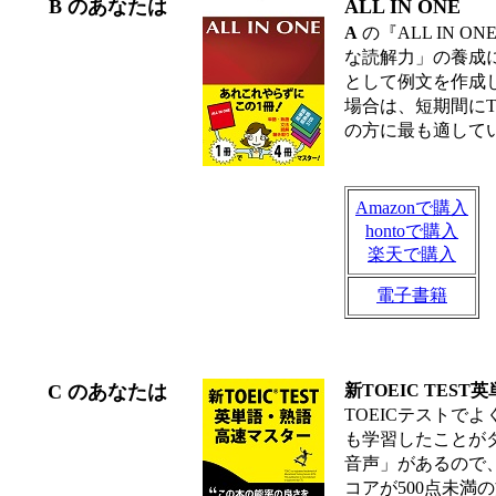
B のあなたは
ALL IN ONE
A
の『ALL IN
な読解力」の養成
として例文を作成
場合は、短期間にT
の方に最も適して
Amazonで購入
hontoで購入
楽天で購入
電子書籍
C のあなたは
新TOEIC TES
TOEICテストで
も学習したことがダイ
音声」があるので、
コアが500点未満