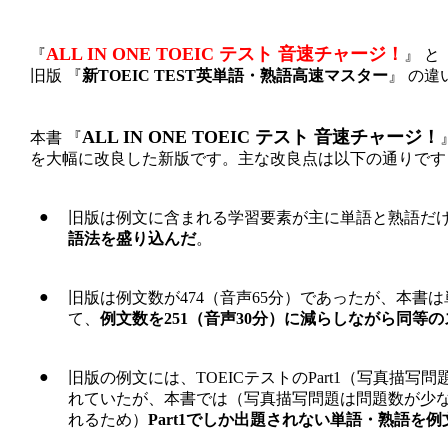
ALL IN ONE TOEIC テスト 音速チャージ！
『
』 と
旧版 『
新TOEIC TEST英単語・熟語高速マスター
』 の違
ALL IN ONE TOEIC テスト 音速チャージ！
本書 『
を大幅に改良した新版です。主な改良点は以下の通りです
●
旧版は例文に含まれる学習要素が主に単語と熟語だ
語法を盛り込んだ
。
●
旧版は例文数が474（音声65分）であったが、本書
て、
例文数を251（音声30分）に減らしながら同等
●
旧版の例文には、TOEICテストのPart1（写真描
れていたが、本書では（写真描写問題は問題数が少
れるため）
Part1でしか出題されない単語・熟語を