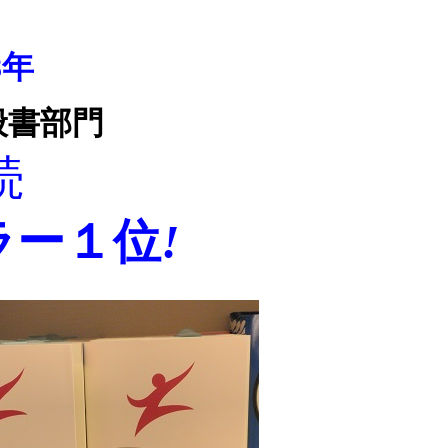
8年
般書部門
続
ラー１位
!