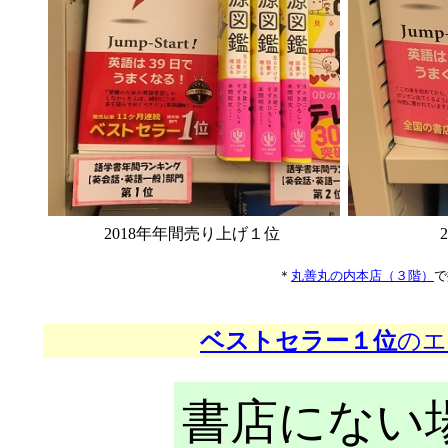
2018年年間売り上げ１位
＊
丸善丸の内本店（３階）
で
ベストセラー１位
のエ
書店にない