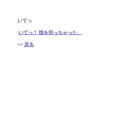
いてっ
いてっ！ 指を切っちゃった。
<<
戻る