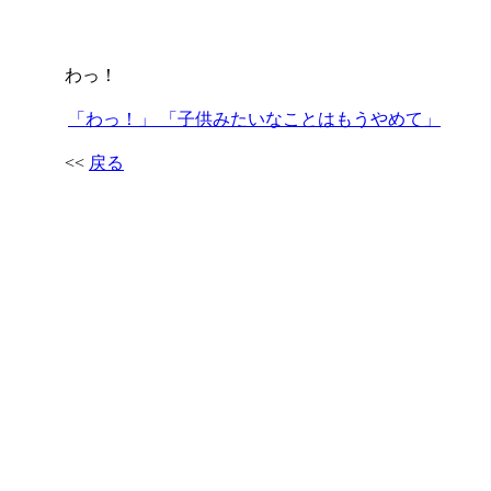
わっ！
「わっ！」 「子供みたいなことはもうやめて」
<<
戻る