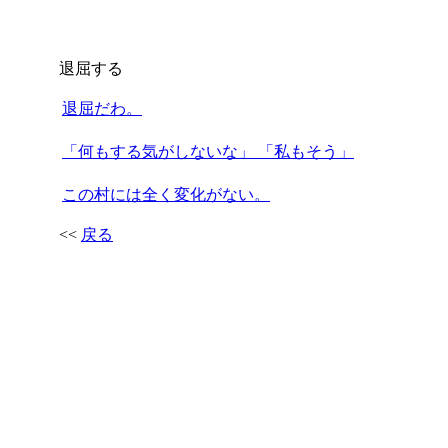
退屈する
退屈だわ。
「何もする気がしないな」 「私もそう」
この村には全く変化がない。
<<
戻る