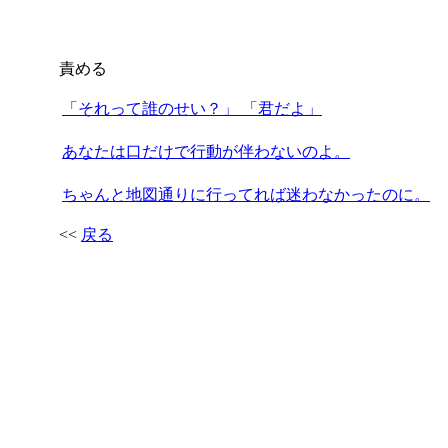
責める
「それって誰のせい？」 「君だよ」
あなたは口だけで行動が伴わないのよ。
ちゃんと地図通りに行ってれば迷わなかったのに。
<<
戻る