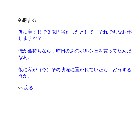
空想する
仮に宝くじで３億円当たったとして，それでもなお仕
しますか？
俺が金持ちなら，昨日のあのポルシェを買ってたんだ
なあ。
仮に私が（今）その状況に置かれていたら，どうする
うか。
<<
戻る