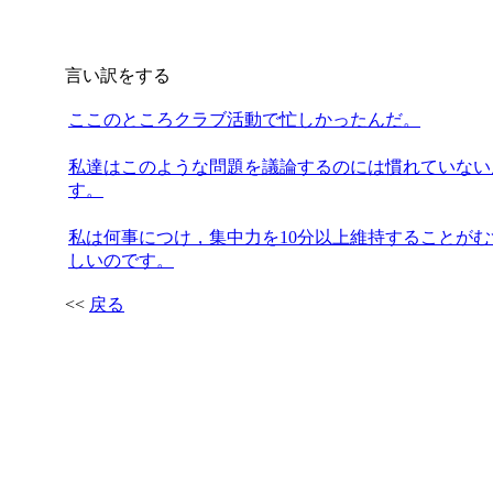
言い訳をする
ここのところクラブ活動で忙しかったんだ。
私達はこのような問題を議論するのには慣れていない
す。
私は何事につけ，集中力を10分以上維持することがむ
しいのです。
<<
戻る