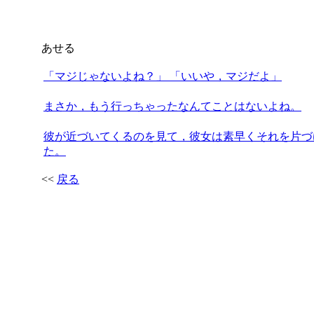
あせる
「マジじゃないよね？」 「いいや，マジだよ」
まさか，もう行っちゃったなんてことはないよね。
彼が近づいてくるのを見て，彼女は素早くそれを片づ
た。
<<
戻る