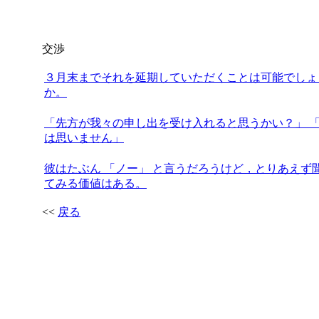
交渉
３月末までそれを延期していただくことは可能でしょ
か。
「先方が我々の申し出を受け入れると思うかい？」 
は思いません」
彼はたぶん 「ノー」 と言うだろうけど，とりあえず
てみる価値はある。
<<
戻る